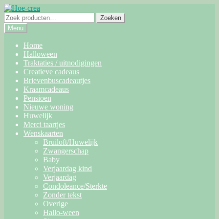
Ga
Ga
door
naar
Zoeken
Zoeken
naar
de
naar:
Menu
navigatie
inhoud
Home
Halloween
Traktaties / uitnodigingen
Creatieve cadeaus
Brievenbuscadeautjes
Kraamcadeaus
Pensioen
Nieuwe woning
Huwelijk
Merci taartjes
Wenskaarten
Bruiloft/Huwelijk
Zwangerschap
Baby
Verjaardag kind
Verjaardag
Condoleance/Sterkte
Zonder tekst
Overige
Hallo-ween