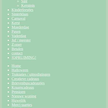
Sint
Kerstmis
Kinderfeestjes
Sinterklaas
Carnaval
Kerst
Moederdag
Pasen
Vaderdag
Juf / meester
Zomer
Betalen
contact
!OPRUIMING!
Home
Halloween
Traktaties / uitnodigingen
Creatieve cadeaus
Brievenbuscadeautjes
Kraamcadeaus
Pensioen
Nieuwe woning
Huwelijk
Merci taartjes