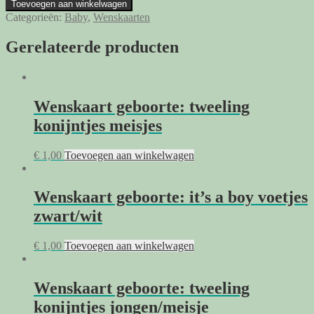
Wenskaart
Toevoegen aan winkelwagen
geboorte:
Categorieën:
Baby
,
Wenskaarten
babyfles
paars
Gerelateerde producten
aantal
Wenskaart geboorte: tweeling
konijntjes meisjes
€
1,00
Toevoegen aan winkelwagen
Wenskaart geboorte: it’s a boy voetjes
zwart/wit
€
1,00
Toevoegen aan winkelwagen
Wenskaart geboorte: tweeling
konijntjes jongen/meisje