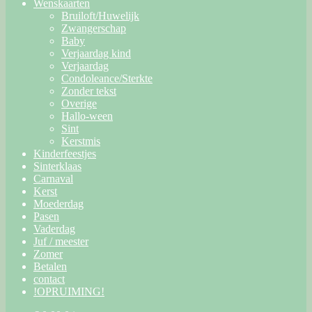
Wenskaarten
Bruiloft/Huwelijk
Zwangerschap
Baby
Verjaardag kind
Verjaardag
Condoleance/Sterkte
Zonder tekst
Overige
Hallo-ween
Sint
Kerstmis
Kinderfeestjes
Sinterklaas
Carnaval
Kerst
Moederdag
Pasen
Vaderdag
Juf / meester
Zomer
Betalen
contact
!OPRUIMING!