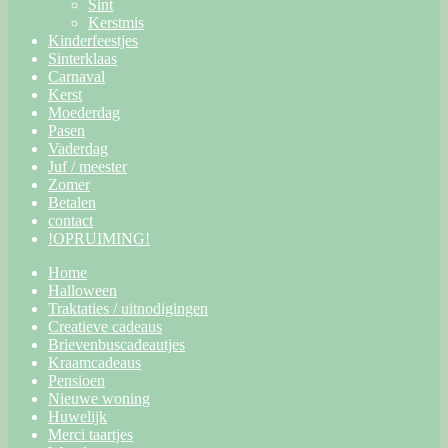
Sint
Kerstmis
Kinderfeestjes
Sinterklaas
Carnaval
Kerst
Moederdag
Pasen
Vaderdag
Juf / meester
Zomer
Betalen
contact
!OPRUIMING!
Home
Halloween
Traktaties / uitnodigingen
Creatieve cadeaus
Brievenbuscadeautjes
Kraamcadeaus
Pensioen
Nieuwe woning
Huwelijk
Merci taartjes