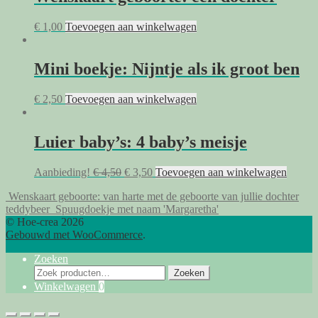
€
1,00
Toevoegen aan winkelwagen
Mini boekje: Nijntje als ik groot ben
€
2,50
Toevoegen aan winkelwagen
Luier baby’s: 4 baby’s meisje
Oorspronkelijke
Huidige
Aanbieding!
€
4,50
€
3,50
Toevoegen aan winkelwagen
prijs
prijs
Wenskaart geboorte: van harte met de geboorte van jullie dochter
was:
is:
teddybeer
Spuugdoekje met naam 'Margaretha'
€ 4,50.
€ 3,50.
© Hoe-crea 2026
Gebouwd met WooCommerce
.
Zoeken
Zoeken
Zoeken
naar:
Winkelwagen
0