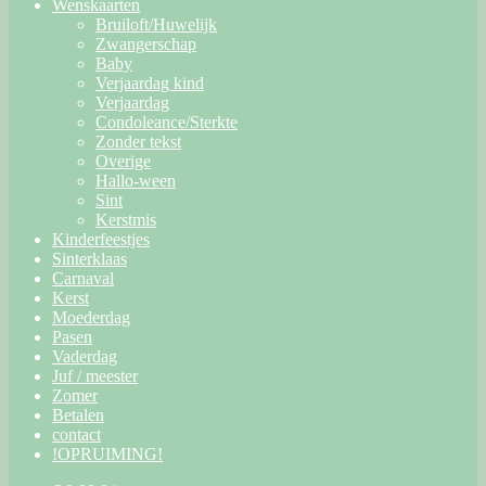
Wenskaarten
Bruiloft/Huwelijk
Zwangerschap
Baby
Verjaardag kind
Verjaardag
Condoleance/Sterkte
Zonder tekst
Overige
Hallo-ween
Sint
Kerstmis
Kinderfeestjes
Sinterklaas
Carnaval
Kerst
Moederdag
Pasen
Vaderdag
Juf / meester
Zomer
Betalen
contact
!OPRUIMING!