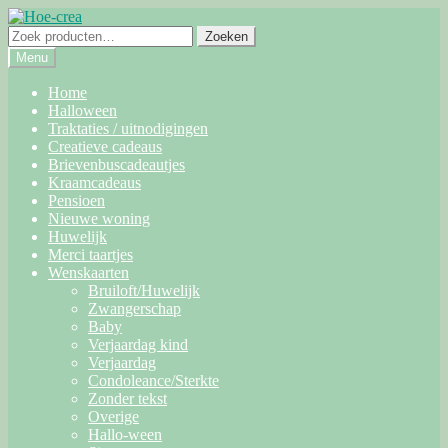
Ga
Ga
door
naar
Zoeken
Zoeken
naar
de
naar:
Menu
navigatie
inhoud
Home
Halloween
Traktaties / uitnodigingen
Creatieve cadeaus
Brievenbuscadeautjes
Kraamcadeaus
Pensioen
Nieuwe woning
Huwelijk
Merci taartjes
Wenskaarten
Bruiloft/Huwelijk
Zwangerschap
Baby
Verjaardag kind
Verjaardag
Condoleance/Sterkte
Zonder tekst
Overige
Hallo-ween